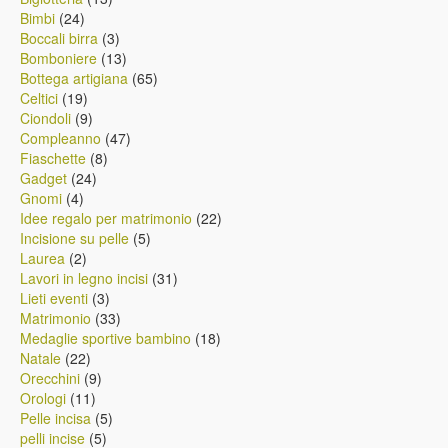
24
prodotti
Bimbi
24
prodotti
3
Boccali birra
3
prodotti
13
Bomboniere
13
prodotti
65
Bottega artigiana
65
19
prodotti
Celtici
19
prodotti
9
Ciondoli
9
prodotti
47
Compleanno
47
8
prodotti
Fiaschette
8
24
prodotti
Gadget
24
4
prodotti
Gnomi
4
prodotti
22
Idee regalo per matrimonio
22
5
prodotti
Incisione su pelle
5
2
prodotti
Laurea
2
prodotti
31
Lavori in legno incisi
31
3
prodotti
Lieti eventi
3
prodotti
33
Matrimonio
33
prodotti
18
Medaglie sportive bambino
18
22
prodotti
Natale
22
prodotti
9
Orecchini
9
11
prodotti
Orologi
11
prodotti
5
Pelle incisa
5
5
prodotti
pelli incise
5