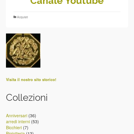
Canale Youtube
Acquisti
Visita il nostro sito storico!
Collezioni
36
Anniversari
36
prodotti
53
arredi interni
53
7
prodotti
Bicchieri
7
prodotti
13
Bigiotteria
13