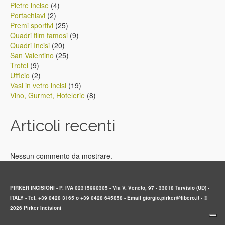
prodotti
4
Pietre incise
4
2
prodotti
Portachiavi
2
prodotti
25
Premi sportivi
25
prodotti
9
Quadri film famosi
9
20
prodotti
Quadri Incisi
20
prodotti
25
San Valentino
25
9
prodotti
Trofei
9
prodotti
2
Ufficio
2
prodotti
19
Vasi in vetro incisi
19
prodotti
8
Vino, Gurmet, Hotelerie
8
prodotti
Articoli recenti
Nessun commento da mostrare.
PIRKER INCISIONI - P. IVA 02315990305 - Via V. Veneto, 97 - 33018 Tarvisio (UD) -
ITALY - Tel. +39 0428 3165 o +39 0428 645858 - Email giorgio.pirker@libero.it - ©
2026 Pirker Incisioni