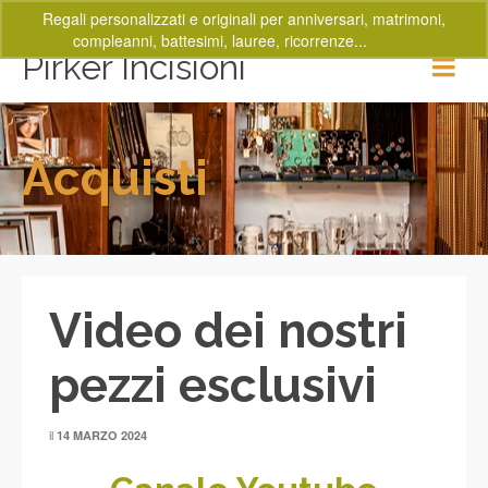
Regali personalizzati e originali per anniversari, matrimoni,
compleanni, battesimi, lauree, ricorrenze...
Ignora
Pirker Incisioni
Acquisti
Video dei nostri
pezzi esclusivi
il
14 MARZO 2024