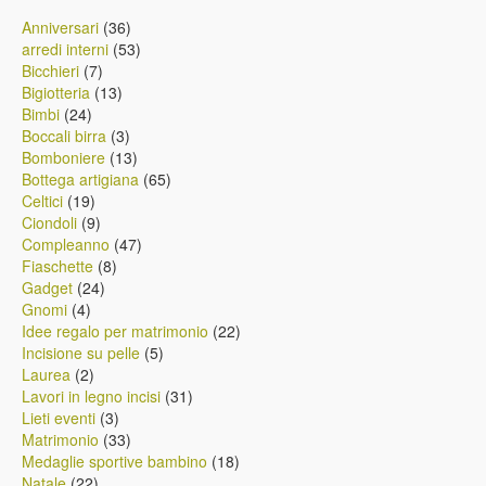
36
Anniversari
36
prodotti
53
arredi interni
53
7
prodotti
Bicchieri
7
prodotti
13
Bigiotteria
13
24
prodotti
Bimbi
24
prodotti
3
Boccali birra
3
prodotti
13
Bomboniere
13
prodotti
65
Bottega artigiana
65
19
prodotti
Celtici
19
prodotti
9
Ciondoli
9
prodotti
47
Compleanno
47
8
prodotti
Fiaschette
8
24
prodotti
Gadget
24
4
prodotti
Gnomi
4
prodotti
22
Idee regalo per matrimonio
22
5
prodotti
Incisione su pelle
5
2
prodotti
Laurea
2
prodotti
31
Lavori in legno incisi
31
3
prodotti
Lieti eventi
3
prodotti
33
Matrimonio
33
prodotti
18
Medaglie sportive bambino
18
22
prodotti
Natale
22