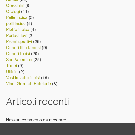
prodotti
9
Orecchini
9
11
prodotti
Orologi
11
prodotti
5
Pelle incisa
5
5
prodotti
pelli incise
5
prodotti
4
Pietre incise
4
2
prodotti
Portachiavi
2
prodotti
25
Premi sportivi
25
prodotti
9
Quadri film famosi
9
20
prodotti
Quadri Incisi
20
prodotti
25
San Valentino
25
9
prodotti
Trofei
9
prodotti
2
Ufficio
2
prodotti
19
Vasi in vetro incisi
19
prodotti
8
Vino, Gurmet, Hotelerie
8
prodotti
Articoli recenti
Nessun commento da mostrare.