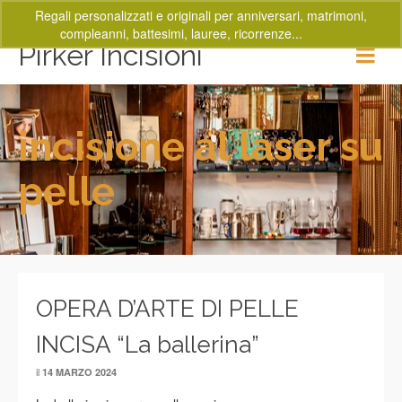
Regali personalizzati e originali per anniversari, matrimoni,
compleanni, battesimi, lauree, ricorrenze...
Ignora
Pirker Incisioni
incisione al laser su
pelle
OPERA D’ARTE DI PELLE
INCISA “La ballerina”
il
14 MARZO 2024