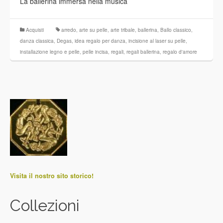
La ballerina immersa nella musica
Acquisti
arredo
,
arte su pelle
,
arte tribale
,
ballerina
,
Ballo classico
,
danza classica
,
Degas
,
idea regalo per danza
,
incisione al laser su pelle
,
installazione legno e pelle
,
pelle incisa
,
regali
,
regali ballerina
,
regalo d'amore
Visita il nostro sito storico!
Collezioni