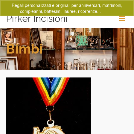
Regali personalizzati e originali per anniversari, matrimoni,
compleanni, battesimi, lauree, ricorrenze...
Ignora
Pirker Incisioni
Bimbi