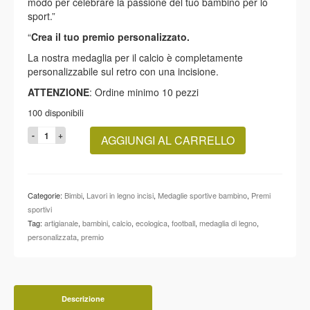
modo per celebrare la passione del tuo bambino per lo
sport.”
“
Crea il tuo premio personalizzato.
La nostra medaglia per il calcio è completamente
personalizzabile sul retro con una incisione.
ATTENZIONE
: Ordine minimo 10 pezzi
100 disponibili
Medaglia
AGGIUNGI AL CARRELLO
legno
personalizzata
per
Bambini
Categorie:
Bimbi
,
Lavori in legno incisi
,
Medaglie sportive bambino
,
Premi
Calcio
sportivi
10
Tag:
artigianale
,
bambini
,
calcio
,
ecologica
,
football
,
medaglia di legno
,
pz
personalizzata
,
premio
quantità
Descrizione