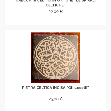
ORECCHINI CELTICI IN OTTONE “LE SPIRALI
CELTICHE”
22,00
€
AGGIUNGI AL CARRELLO
PIETRA CELTICA INCISA “Gli uccelli”
25,00
€
AGGIUNGI AL CARRELLO