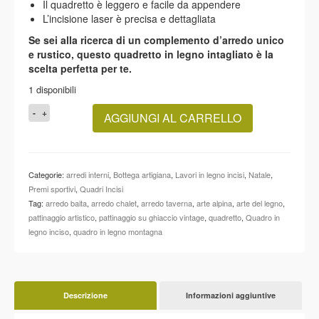
Il quadretto è leggero e facile da appendere
L’incisione laser è precisa e dettagliata
Se sei alla ricerca di un complemento d’arredo unico
e rustico, questo quadretto in legno intagliato è la
scelta perfetta per te.
1 disponibili
QUADRO
AGGIUNGI AL CARRELLO
IN
LEGNO
RUSTICO
"Pattinaggio
Categorie:
arredi interni
,
Bottega artigiana
,
Lavori in legno incisi
,
Natale
,
su
Premi sportivi
,
Quadri Incisi
ghiaccio"
Tag:
arredo baita
,
arredo chalet
,
arredo taverna
,
arte alpina
,
arte del legno
,
quantità
pattinaggio artistico
,
pattinaggio su ghiaccio vintage
,
quadretto
,
Quadro in
legno inciso
,
quadro in legno montagna
Descrizione
Informazioni aggiuntive