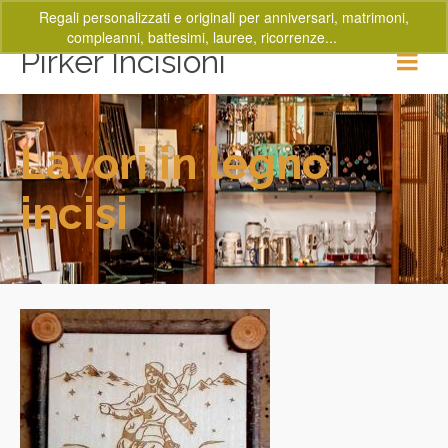
Regali personalizzati e originali per anniversari, matrimoni,
compleanni, battesimi, lauree, ricorrenze...
Ignora
Pirker Incisioni
Lavori in legno
incisi