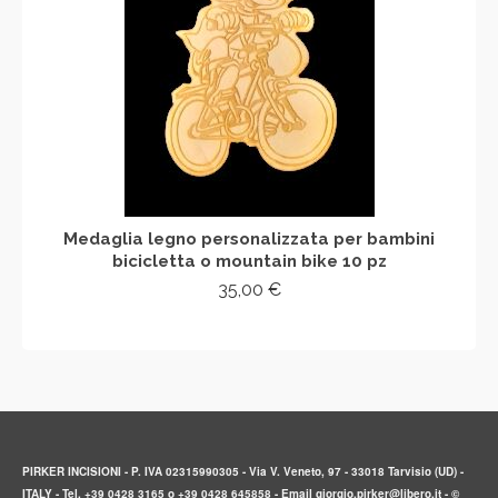
Medaglia legno personalizzata per bambini
bicicletta o mountain bike 10 pz
35,00
€
AGGIUNGI AL CARRELLO
PIRKER INCISIONI - P. IVA 02315990305 - Via V. Veneto, 97 - 33018 Tarvisio (UD) -
ITALY - Tel. +39 0428 3165 o +39 0428 645858 - Email giorgio.pirker@libero.it - ©