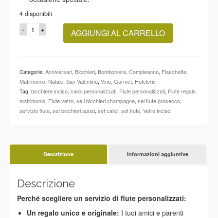
4 disponibili
SEI
AGGIUNGI AL CARRELLO
FLUTE
INCISI
PERSONALIZZATI
quantità
Categorie:
Anniversari
,
Bicchieri
,
Bomboniere
,
Compleanno
,
Fiaschette
,
Matrimonio
,
Natale
,
San Valentino
,
Vino, Gurmet, Hotelerie
Tag:
bicchiere inciso
,
calici personalizzati
,
Flute personalizzati
,
Flute regalo
matrimonio
,
Flute vetro
,
se i bicchieri champagne
,
sei flute prosecco
,
servizio flute
,
set bicchieri sposi
,
set calici
,
set flute
,
Vetro inciso.
Descrizione
Informazioni aggiuntive
Descrizione
Perché scegliere un servizio di flute personalizzati:
Un regalo unico e originale:
I tuoi amici e parenti